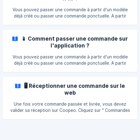
pour un nouveau fournisseur. Sinon, cliquez sur " + " sur la
ligne fournisseur pour créer un modèle supplémentaire pour
Vous pouvez passer une commande à partir d'un modèle
celui-ci. Ex : boulangerie, snackin
déjà créé ou passer une commande ponctuelle. A partir
d'un modèle de commande déjà créé || Pour créer son
modèle de commande 👉 Comment créer un modèle de
commande ? Cliquez sur **Opérations **> Vue d'ensemble
📱 Comment passer une commande sur
dans le menu latéral Puis cliquez sur Passer une commande
l'application ?
et A partir de modèles. ![]
(https://storage.crisp.chat/users/helpdesk/website/-/c/7/b/
Vous pouvez passer une commande à partir d'un modèle
6/c7b650e
déjà créé ou passer une commande ponctuelle. A partir
d'un modèle de commande déjà créé || Pour créer son
modèle de commande 👉 Comment créer un modèle de
commande ? Une fois dans le menu commande, cliquez sur
🖥️ Réceptionner une commande sur le
" Passer une commande ". Cliquez sur " A partir de modèles
web
"
Une fois votre commande passée et livrée, vous devez
valider sa réception sur Coopeo. Cliquez sur " Commandes
" > " Vue d'ensemble " dans le menu latéral pour retrouver
vos commandes Puis cliquez sur l'icone " Réceptionner la
commande " sur la ligne de la commande puis sur "
Confirmer " ![]