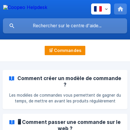
🛒 Commandes
Comment créer un modèle de commande
?
Les modèles de commandes vous permettent de gagner du
temps, de mettre en avant les produits régulièrement
achetés et de réduire le risque d'erreur lors de vos
passages de commandes. Sur le web 🖥️ Cliquez sur
Opérations > Modèles commandes dans le menu latéral.
🖥️ Comment passer une commande sur le
Cliquez sur Ajouter un fournisseur pour créer un modèle
web ?